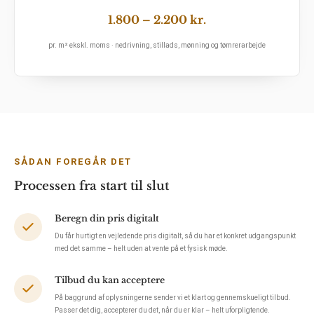
1.800 – 2.200 kr.
pr. m² ekskl. moms · nedrivning, stillads, mønning og tømrerarbejde
SÅDAN FOREGÅR DET
Processen fra start til slut
Beregn din pris digitalt
Du får hurtigt en vejledende pris digitalt, så du har et konkret udgangspunkt
med det samme – helt uden at vente på et fysisk møde.
Tilbud du kan acceptere
På baggrund af oplysningerne sender vi et klart og gennemskueligt tilbud.
Passer det dig, accepterer du det, når du er klar – helt uforpligtende.