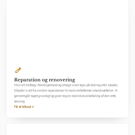
Reparation og renovering
Hvis dit stråtag i Nordsjælland og omegn viser tegn på aldring eller skader,
tilbyder vi alt fra mindre reparationer til mere omfattende istandsættelse. Vi
gennemgår taget grundigt og giver dig en realistisk anbefaling af den rette
løsning.
Få et tilbud
→