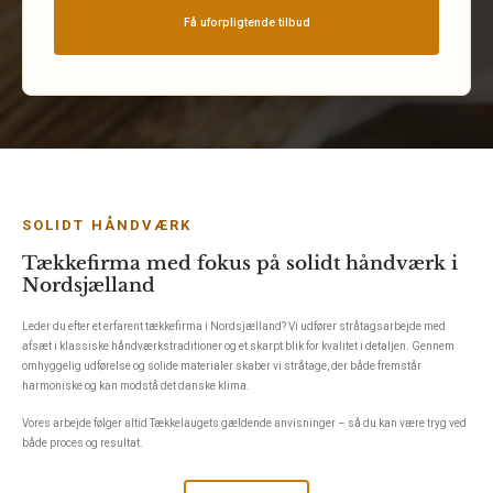
SOLIDT HÅNDVÆRK
Tækkefirma med fokus på solidt håndværk i
Nordsjælland
Leder du efter et erfarent tækkefirma i Nordsjælland? Vi udfører stråtagsarbejde med
afsæt i klassiske håndværkstraditioner og et skarpt blik for kvalitet i detaljen. Gennem
omhyggelig udførelse og solide materialer skaber vi stråtage, der både fremstår
harmoniske og kan modstå det danske klima.
Vores arbejde følger altid Tækkelaugets gældende anvisninger – så du kan være tryg ved
både proces og resultat.