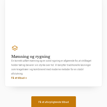
Mønning og rygning
En korrekt udført mønning og en solid rygning er afgørende for, at stråtaget
holder tæt og bevarer sin styrke over tid. Vi benytter traditionelle løsninger
som kragetræer i eg kombineret med moderne metoder for en stabil
afslutning.
Få et tilbud
→
Få et uforpligtende tilbud