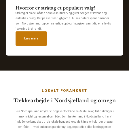
Hvorfor er stråtag et populært valg?
Stråtag er en del af den danske kulturarv og giver boligen et levende og
autentisk præg. Det passer særligt godt til huse i naturskønne områder
som Nordsjælland, og den naturlige opbygning giver samtidig en effektiv
isolering året rundt.
Læs mere
LOKALT FORANKRET
Tækkearbejde i Nordsjælland og omegn
Fra Nordsjælland udfører vi opgaver for både helårshuse og fritidsboliger i
nærområdet og resten af området. Som tækkemand i Nordsjælland har vi
indgående kendskab til de lokale byggestile og de klimaforhold, der præger
området – hvad enten det gælder nyt tag, reparation eller forebyggende