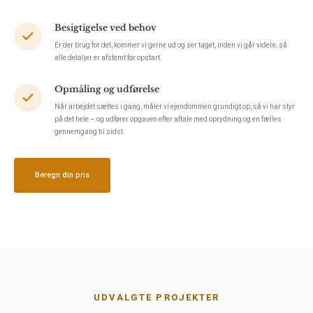
Besigtigelse ved behov
Er der brug for det, kommer vi gerne ud og ser taget, inden vi går videre, så
alle detaljer er afstemt før opstart.
Opmåling og udførelse
Når arbejdet sættes i gang, måler vi ejendommen grundigt op, så vi har styr
på det hele – og udfører opgaven efter aftale med oprydning og en fælles
gennemgang til sidst.
Beregn din pris
UDVALGTE PROJEKTER