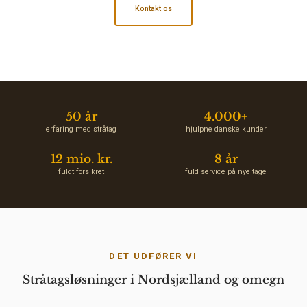
Kontakt os
50 år
4.000+
erfaring med stråtag
hjulpne danske kunder
12 mio. kr.
8 år
fuldt forsikret
fuld service på nye tage
DET UDFØRER VI
Stråtagsløsninger i Nordsjælland og omegn