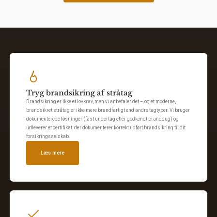
Tryg brandsikring af stråtag
Brandsikring er ikke et lovkrav, men vi anbefaler det – og et moderne,
brandsikret stråtag er ikke mere brandfarligt end andre tagtyper. Vi bruger
dokumenterede løsninger (fast undertag eller godkendt branddug) og
udleverer et certifikat, der dokumenterer korrekt udført brandsikring til dit
forsikringsselskab.
Læs mere