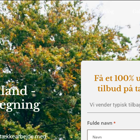
Ydelser
Profil
Priser
Blog
Gal
Få et 100% 
land -
tilbud på 
lægning
Vi vender typisk tilba
Fulde navn
*
t tækkearbejde med