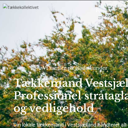
Forside
Vi samler på glade kunder
Tækkemand Vestsjæl
Professionel stråtag
og vedligehold
Din lokale tækkemand i Vestsjælland håndterer al