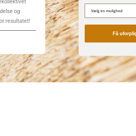
kollektivet
ndelse og
or resultatet!