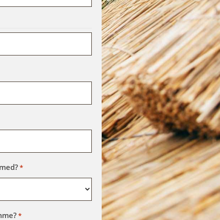
 med?
*
omme?
*