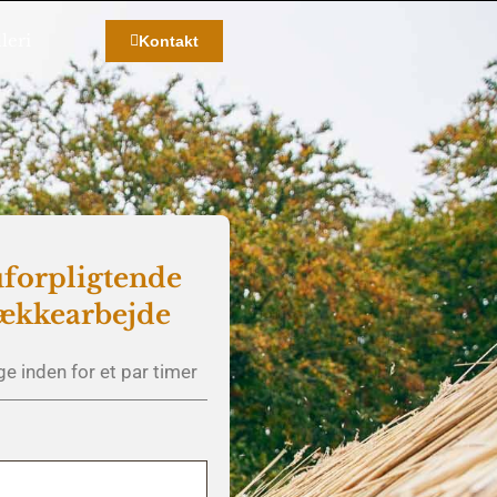
leri
Kontakt
uforpligtende
tækkearbejde
ge inden for et par timer