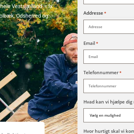
 hele Vestsjælland – fx
Addresse
*
Holbæk, Odsherred og
Email
*
Telefonnummer
*
Hvad kan vi hjælpe dig
Hvor hurtigt skal vi k