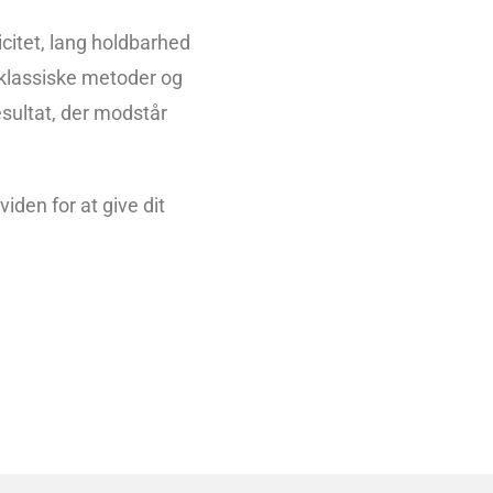
icitet, lang holdbarhed
klassiske metoder og
esultat, der modstår
den for at give dit