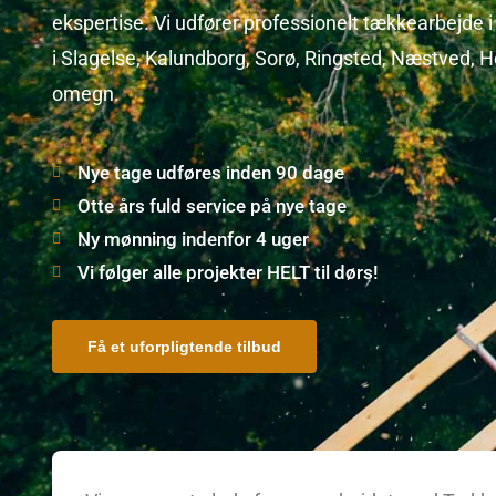
ekspertise. Vi udfører professionelt tækkearbejde i
i Slagelse, Kalundborg, Sorø, Ringsted, Næstved, 
omegn.
Nye tage udføres inden 90 dage
Otte års fuld service på nye tage
Ny mønning indenfor 4 uger
Vi følger alle projekter HELT til dørs!
Få et uforpligtende tilbud